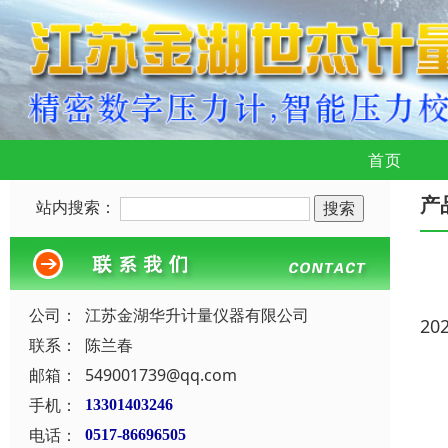
首页
产
站内搜索：
公司：
江苏金湖华升计量仪器有限公司
20
联系：
陈兰春
邮箱：
549001739@qq.com
手机：
13301403246
电话：
0517-86696505