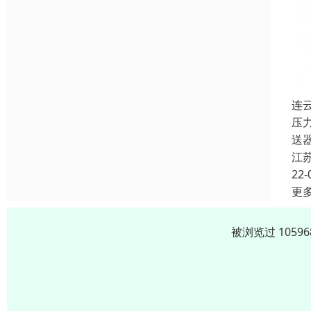
连
压
送
江
22-
更
被浏览过 105