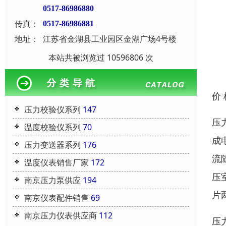
0517-86986880
传真：
0517-86986881
地址：
江苏省金湖县工业园区金湖广场4号楼
本站共被浏览过 10596806 次
价
压力校验仪系列
147
压
温度校验仪系列
70
成
压力变送器系列
176
流
温度仪表销售厂家
172
压
南京压力泵供应
194
片
南京仪表配件销售
69
南京压力仪表供应商
112
压