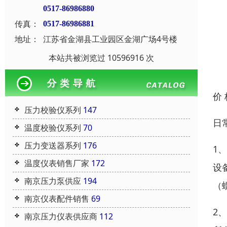
0517-86986880
传真：
0517-86986881
地址：
江苏省金湖县工业园区金湖广场4号楼
本站共被浏览过 10596916 次
价
压力校验仪系列
147
日
温度校验仪系列
70
压力变送器系列
176
1
温度仪表销售厂家
172
设
南京压力泵供应
194
（
南京仪表配件销售
69
2
南京压力仪表供应商
112