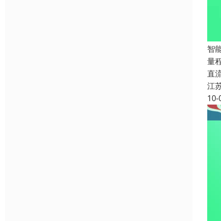
智能
量程
直流
江
10-