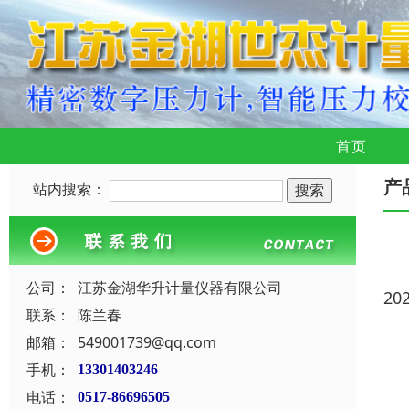
首页
产
站内搜索：
公司：
江苏金湖华升计量仪器有限公司
20
联系：
陈兰春
邮箱：
549001739@qq.com
手机：
13301403246
电话：
0517-86696505