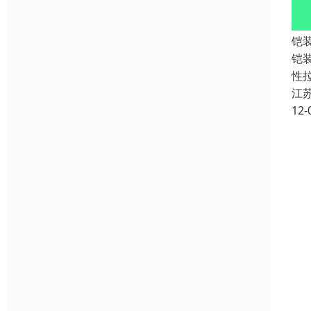
铠
铠装
性
江
12-