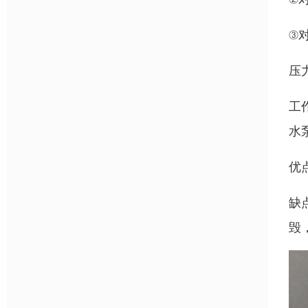
③
压
工
水
优
缺
毁