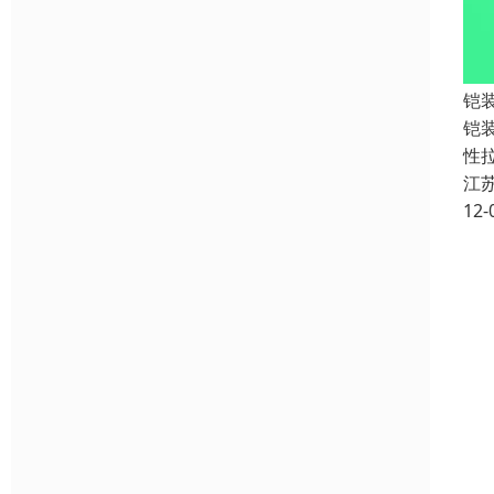
铠
铠装
性
江
12-