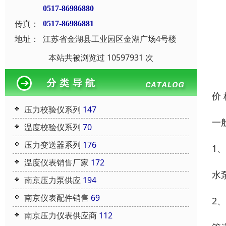
0517-86986880
传真：
0517-86986881
地址：
江苏省金湖县工业园区金湖广场4号楼
本站共被浏览过 10597931 次
价
压力校验仪系列
147
一
温度校验仪系列
70
压力变送器系列
176
1
温度仪表销售厂家
172
水
南京压力泵供应
194
南京仪表配件销售
69
2
南京压力仪表供应商
112