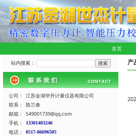
首页
产
站内搜索：
公司：
江苏金湖华升计量仪器有限公司
20
联系：
陈兰春
邮箱：
549001739@qq.com
手机：
13301403246
电话：
0517-86696505