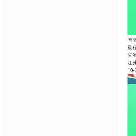
智能
量程
直流
江
10-