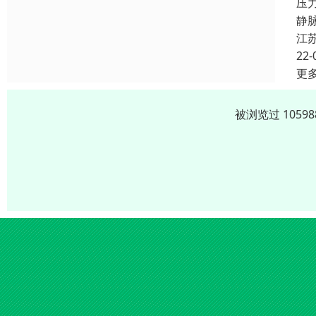
压
静
江
22-
更
被浏览过 105