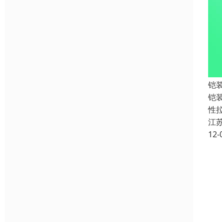
铠
铠装
性
江
12-