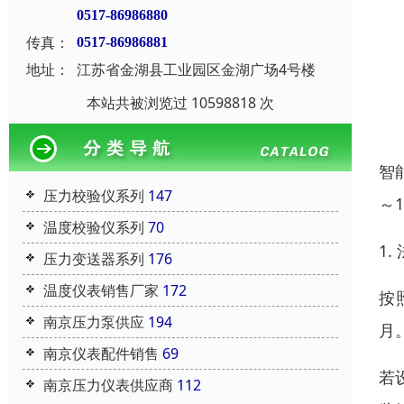
0517-86986880
传真：
0517-86986881
地址：
江苏省金湖县工业园区金湖广场4号楼
本站共被浏览过 10598818 次
智
压力校验仪系列
147
～
温度校验仪系列
70
1
压力变送器系列
176
温度仪表销售厂家
172
按
南京压力泵供应
194
月
南京仪表配件销售
69
若
南京压力仪表供应商
112