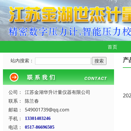
首页
产
站内搜索：
公司：
江苏金湖华升计量仪器有限公司
20
联系：
陈兰春
邮箱：
549001739@qq.com
手机：
13301403246
电话：
0517-86696505