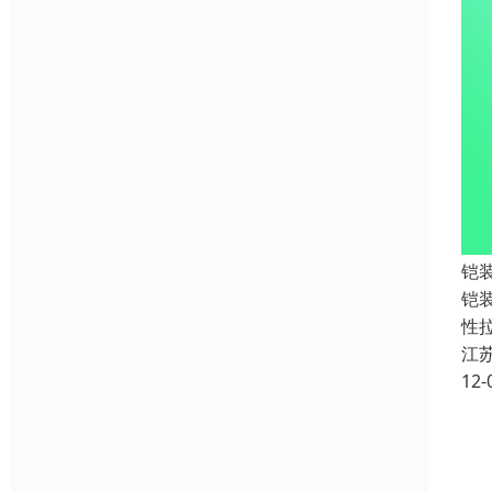
铠
铠装
性
江
12-