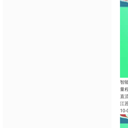
智能
量程
直流
江
10-