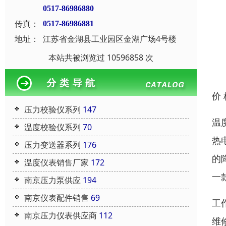
0517-86986880
传真：
0517-86986881
地址：
江苏省金湖县工业园区金湖广场4号楼
本站共被浏览过 10596858 次
价
压力校验仪系列
147
温
温度校验仪系列
70
热
压力变送器系列
176
的
温度仪表销售厂家
172
一
南京压力泵供应
194
南京仪表配件销售
69
工
南京压力仪表供应商
112
维