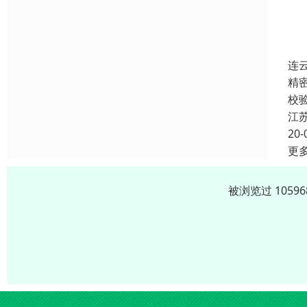
连
精
校
江
20-
更
被浏览过 105