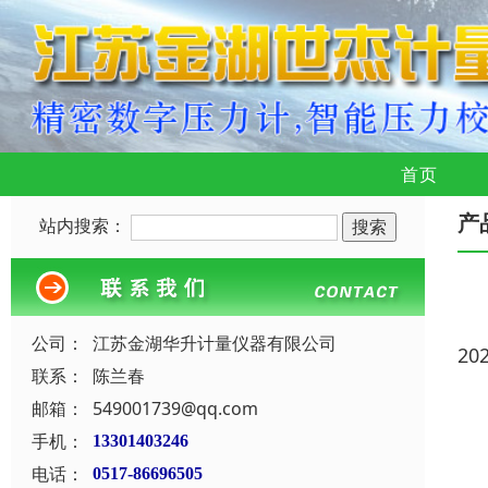
首页
产
站内搜索：
公司：
江苏金湖华升计量仪器有限公司
20
联系：
陈兰春
邮箱：
549001739@qq.com
手机：
13301403246
电话：
0517-86696505