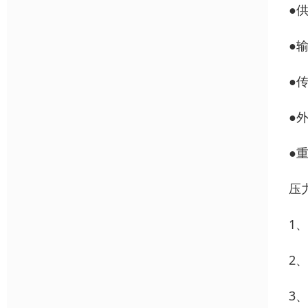
●供
●输
●
●外
●重
压
1
2
3