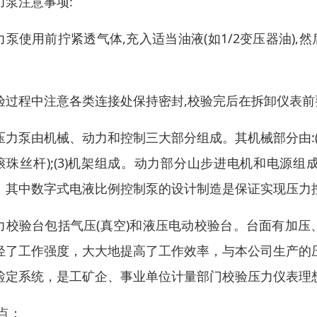
力泵注意事项:
力泵使用前拧紧透气体,充入适当油液(如1/2变压器油),
验过程中注意各类连接处保持密封,校验完后在拆卸仪表前
压力泵由机械、动力和控制三大部分组成。其机械部分由:(l)
滚珠丝杆);(3)机架组成。动力部分山步进电机和电源组成。控
。其中数字式电液比例控制泵的设计制造是保证实现压力
力校验台包括气压(真空)和液压电动校验台。台面有加
轻了工作强度，大大地提高了工作效率，与本公司生产的
检定系统，是工矿企、事业单位计量部门校验压力仪表理
 点：