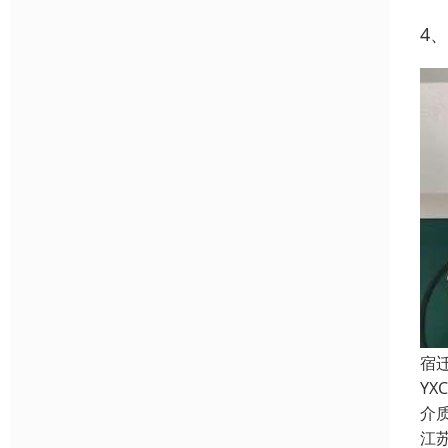
4
宿
Y
介
江