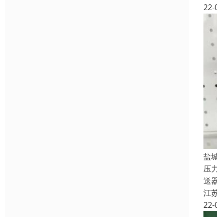
22-
盐
压
送
江
22-