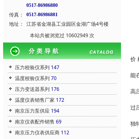
0517-86986880
传真：
0517-86986881
地址：
江苏省金湖县工业园区金湖广场4号楼
本站共被浏览过 10602949 次
价
压力校验仪系列
147
能
温度校验仪系列
70
压力变送器系列
176
高压
温度仪表销售厂家
172
过压
南京压力泵供应
194
南京仪表配件销售
69
独
南京压力仪表供应商
112