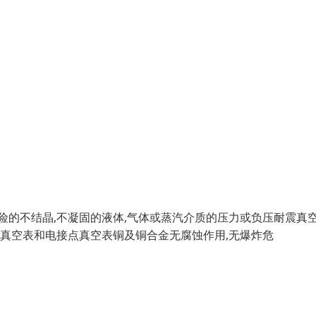
险的不结晶,不凝固的液体,气体或蒸汽介质的压力或负压耐震真
力真空表和电接点真空表铜及铜合金无腐蚀作用,无爆炸危