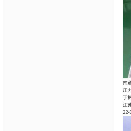
南
压
于
江
22-